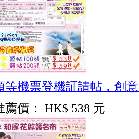
頭等機票登機証請帖．創意
推薦價：
HK$ 538 元