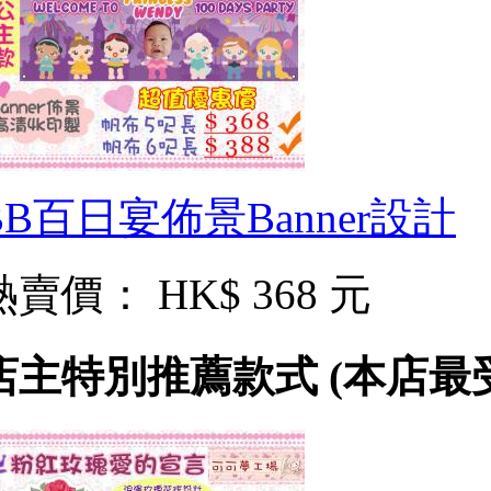
BB百日宴佈景Banner設計
熱賣價：
HK$ 368 元
店主特別推薦款式 (本店最