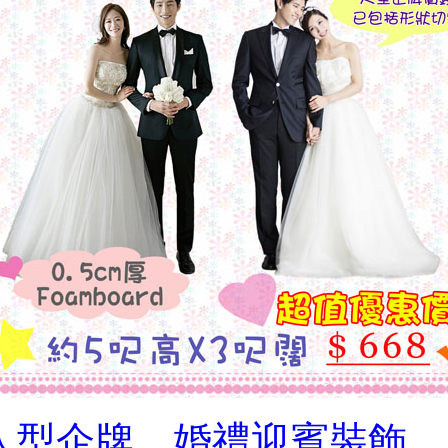
人型企牌．婚禮迎賓裝飾