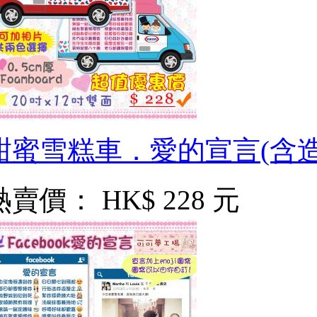
甜蜜雪糕車．愛的宣言(含造
熱賣價：
HK$ 228 元