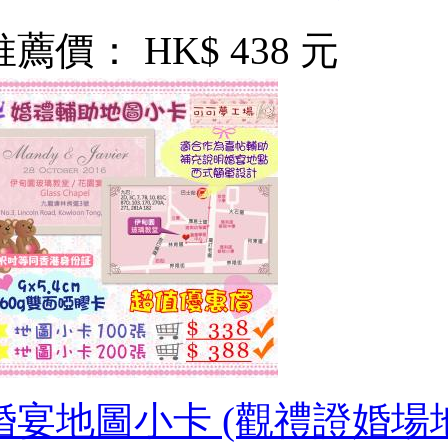
推薦價：
HK$ 438 元
婚宴地圖小卡 (觀禮證婚場