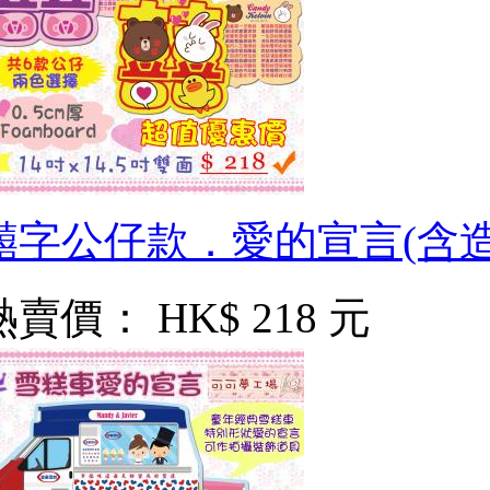
囍字公仔款．愛的宣言(含造
熱賣價：
HK$ 218 元