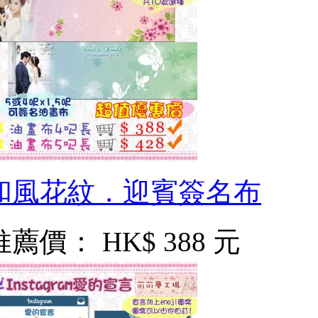
和風花紋．迎賓簽名布
推薦價：
HK$ 388 元