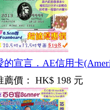
愛的宣言．AE信用卡(America
推薦價：
HK$ 198 元