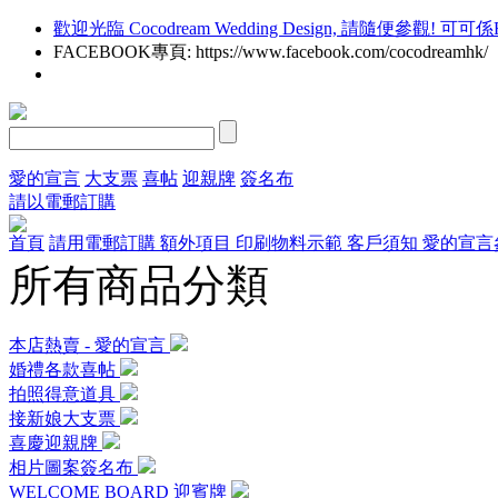
歡迎光臨 Cocodream Wedding Design, 請隨便參觀! 可可係Free
FACEBOOK專頁: https://www.facebook.com/cocodreamhk/
愛的宣言
大支票
喜帖
迎親牌
簽名布
請以電郵訂購
首頁
請用電郵訂購
額外項目
印刷物料示範
客戶須知
愛的宣言
所有商品分類
本店熱賣 - 愛的宣言
婚禮各款喜帖
拍照得意道具
接新娘大支票
喜慶迎親牌
相片圖案簽名布
WELCOME BOARD 迎賓牌