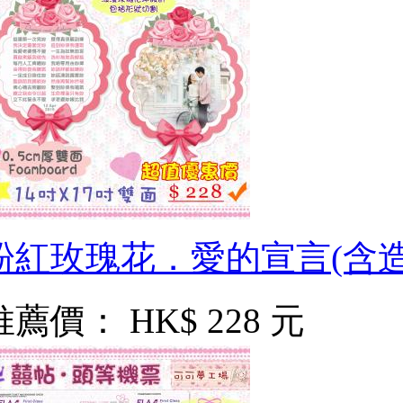
粉紅玫瑰花．愛的宣言(含造
推薦價：
HK$ 228 元