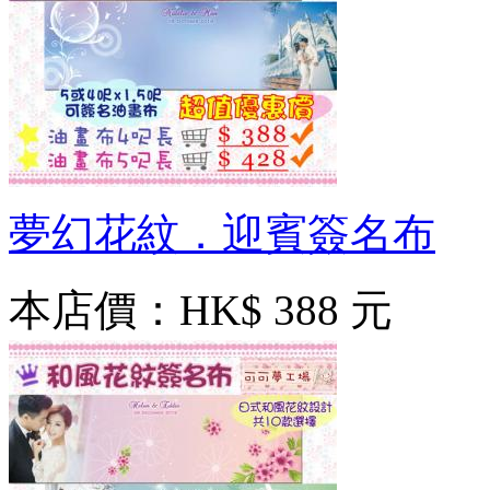
夢幻花紋．迎賓簽名布
本店價：
HK$ 388 元