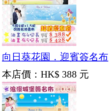
向日葵花園．迎賓簽名布
本店價：
HK$ 388 元