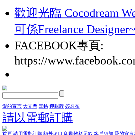
歡迎光臨 Cocodream We
可係Freelance Designer
FACEBOOK專頁:
https://www.facebook.c
愛的宣言
大支票
喜帖
迎親牌
簽名布
請以電郵訂購
首頁
請用電郵訂購
額外項目
印刷物料示範
客戶須知
愛的宣言