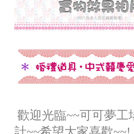
歡迎光臨~~可可夢
計~~希望大家喜歡~~!