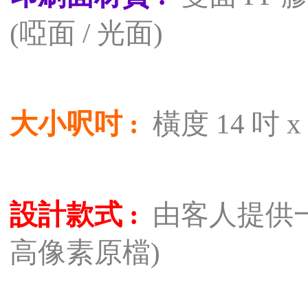
(啞面 / 光面)
大小呎吋 :
橫度 14 吋 x
設計款式 :
由客人提供一
高像素原檔)