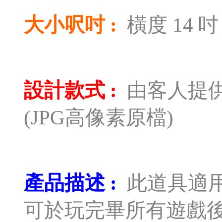
大小呎吋 :
橫度 14 吋
設計款式 :
由客人提
(JPG高像素原檔)
產品描述 :
此道具適
可於玩完畢所有遊戲後