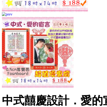
中式囍慶設計．愛的