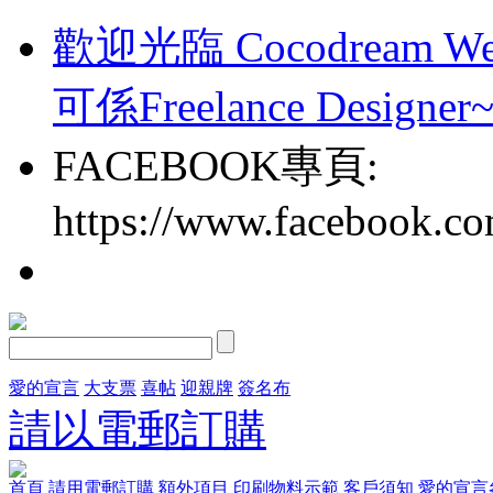
歡迎光臨 Cocodream We
可係Freelance Designer
FACEBOOK專頁:
https://www.facebook.c
愛的宣言
大支票
喜帖
迎親牌
簽名布
請以電郵訂購
首頁
請用電郵訂購
額外項目
印刷物料示範
客戶須知
愛的宣言