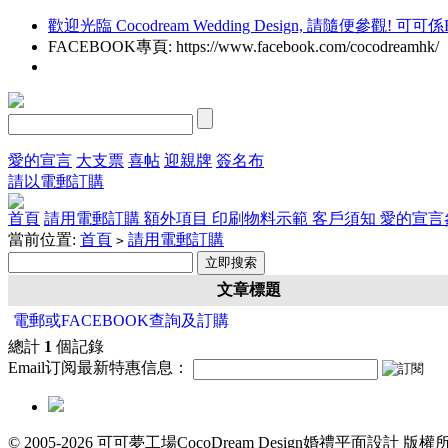
歡迎光臨 Cocodream Wedding Design, 請隨便參觀! 可可係Free
FACEBOOK專頁: https://www.facebook.com/cocodreamhk/
愛的宣言
大支票
喜帖
迎親牌
簽名布
請以電郵訂購
首頁
請用電郵訂購
額外項目
印刷物料示範
客戶須知
愛的宣言
當前位置:
首頁
請用電郵訂購
>
文章標題
電郵或FACEBOOK查詢及訂購
總計
1
個記錄
Email订阅最新特惠信息：
© 2005-2026 可可夢工場CocoDream Design婚禮平面設